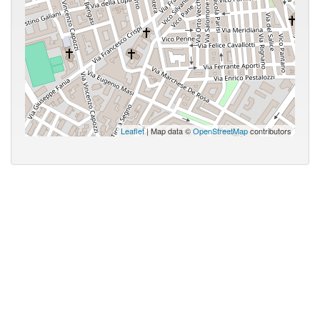
Leaflet
| Map data ©
OpenStreetMap
contributors