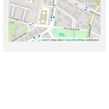
Leaflet
| Map data ©
OpenStreetMap
contributors