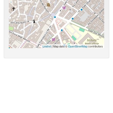
Leaflet
| Map data ©
OpenStreetMap
contributors