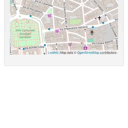
Leaflet
| Map data ©
OpenStreetMap
contributors