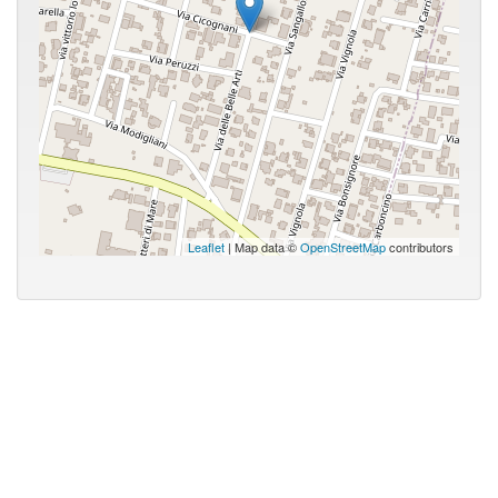
Leaflet
| Map data ©
OpenStreetMap
contributors