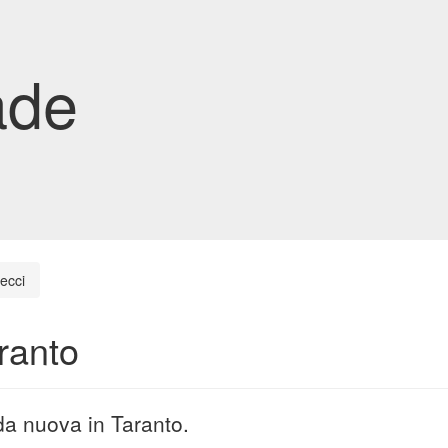
ade
ecci
ranto
da nuova in Taranto.