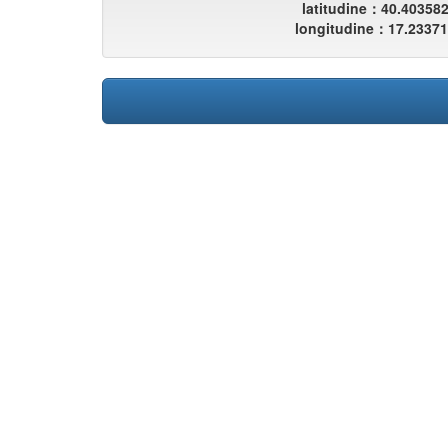
latitudine：40.40358
longitudine：17.2337