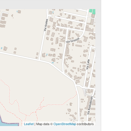
Leaflet
| Map data ©
OpenStreetMap
contributors