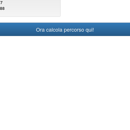
27
188
Ora calcola percorso qui!