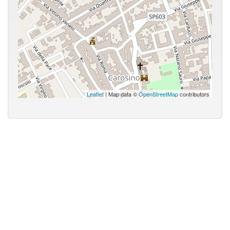
Leaflet
| Map data ©
OpenStreetMap
contributors