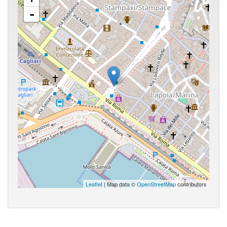
-
Leaflet
| Map data ©
OpenStreetMap
contributors