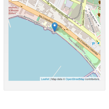
Leaflet
| Map data ©
OpenStreetMap
contributors