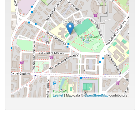
Leaflet
| Map data ©
OpenStreetMap
contributors