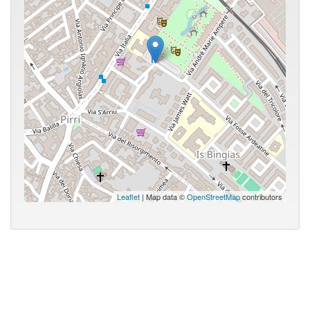
Leaflet
| Map data ©
OpenStreetMap
contributors