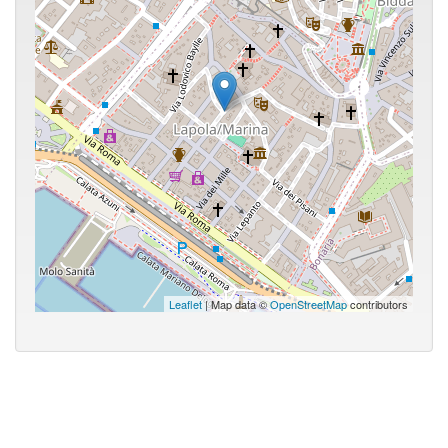
Leaflet
| Map data ©
OpenStreetMap
contributors