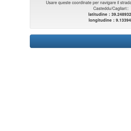
Usare queste coordinate per navigare il strada
Casteddu/Cagliari::
latitudine：39.24893
longitudine：9.1339