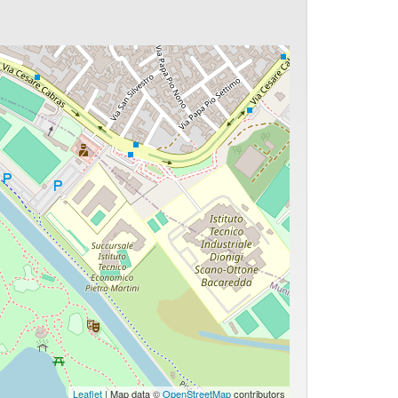
Leaflet
| Map data ©
OpenStreetMap
contributors