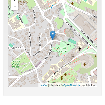
-
Leaflet
| Map data ©
OpenStreetMap
contributors