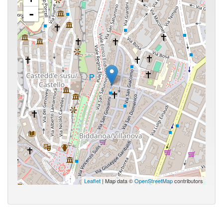
-
Leaflet
| Map data ©
OpenStreetMap
contributors