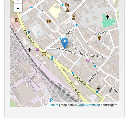
-
Leaflet
| Map data ©
OpenStreetMap
contributors