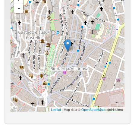
-
Leaflet
| Map data ©
OpenStreetMap
contributors