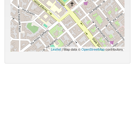
Leaflet
| Map data ©
OpenStreetMap
contributors