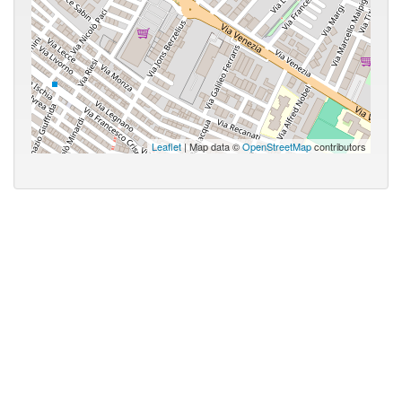
Leaflet
| Map data ©
OpenStreetMap
contributors