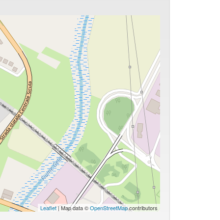
Leaflet
| Map data ©
OpenStreetMap
contributors