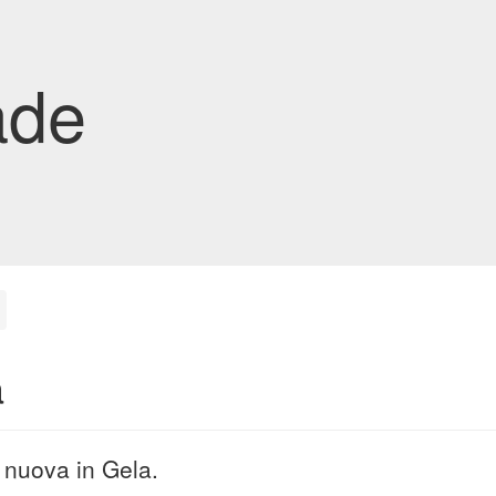
ade
a
 nuova in Gela.