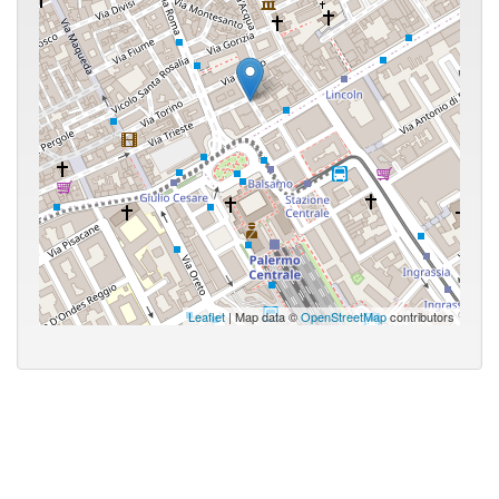
Leaflet
| Map data ©
OpenStreetMap
contributors