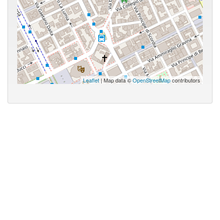
Leaflet
| Map data ©
OpenStreetMap
contributors