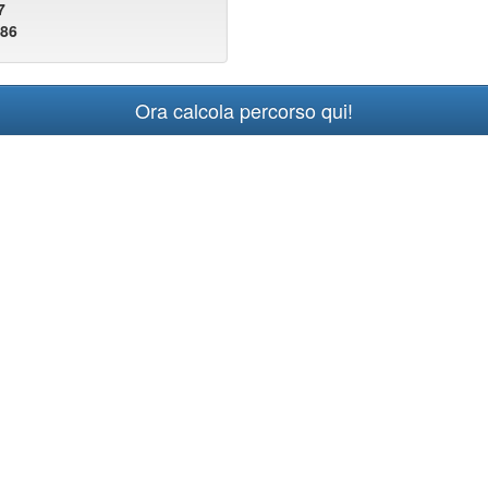
7
286
Ora calcola percorso qui!