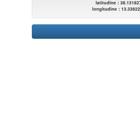
latitudine：38.13182
longitudine：13.3382