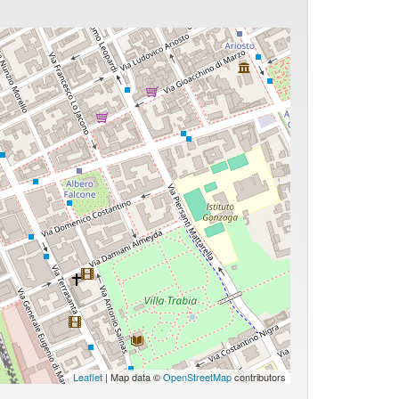
Leaflet
| Map data ©
OpenStreetMap
contributors