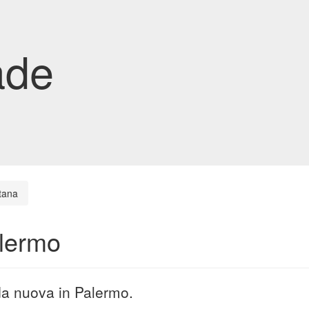
ade
tana
alermo
da nuova in Palermo.