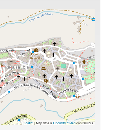
Leaflet
| Map data ©
OpenStreetMap
contributors