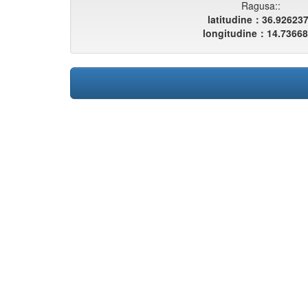
Ragusa::
latitudine：36.92623
longitudine：14.7366