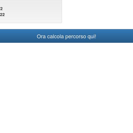
72
822
Ora calcola percorso qui!