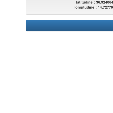
latitudine：36.92406
longitudine：14.7277