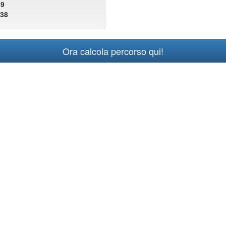
49
938
Ora calcola percorso qui!