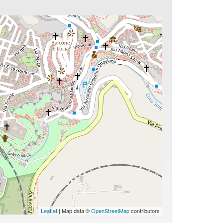
Leaflet
| Map data ©
OpenStreetMap
contributors