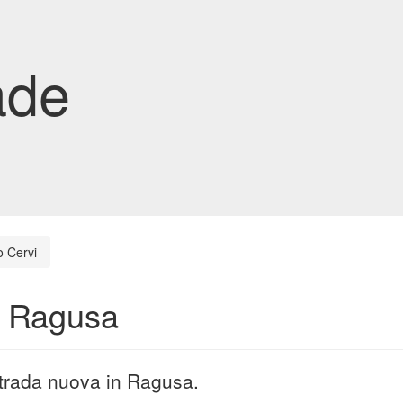
ade
o Cervi
n Ragusa
strada nuova in Ragusa.