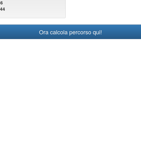
86
444
Ora calcola percorso qui!