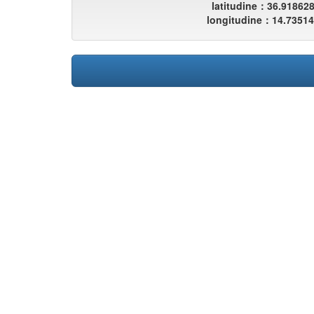
latitudine：36.91862
longitudine：14.7351