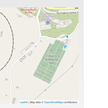
Leaflet
| Map data ©
OpenStreetMap
contributors