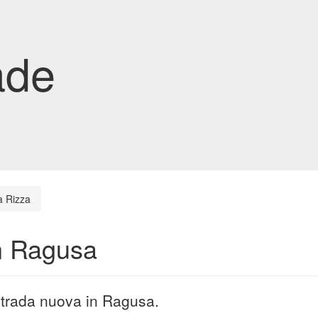
ade
a Rizza
in Ragusa
 strada nuova in Ragusa.