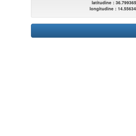
latitudine：36.79936
longitudine：14.5563