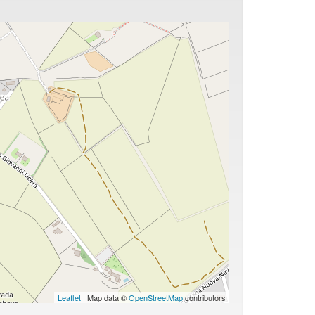
Leaflet
| Map data ©
OpenStreetMap
contributors