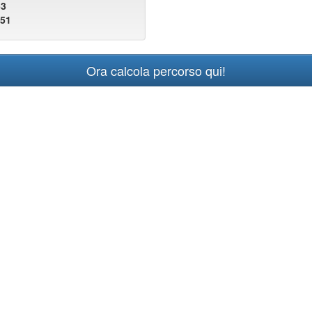
53
451
Ora calcola percorso qui!