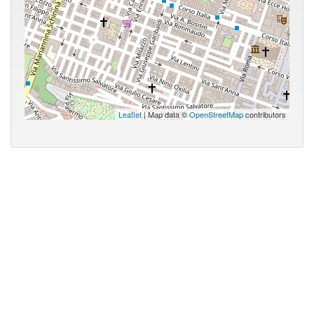
Leaflet
| Map data ©
OpenStreetMap
contributors