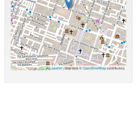
Leaflet
| Map data ©
OpenStreetMap
contributors