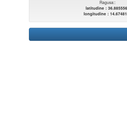
Ragusa::
latitudine：36.88555
longitudine：14.6748