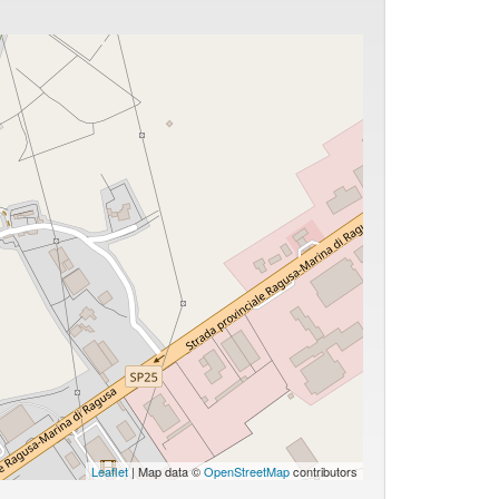
Leaflet
| Map data ©
OpenStreetMap
contributors