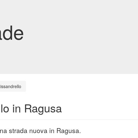
ade
issandrello
llo in Ragusa
 una strada nuova in Ragusa.