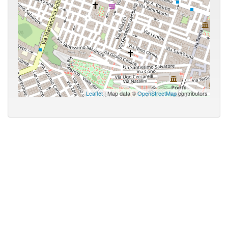
Leaflet
| Map data ©
OpenStreetMap
contributors