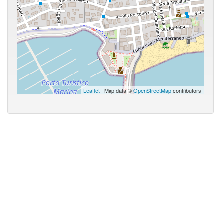
Leaflet
| Map data ©
OpenStreetMap
contributors