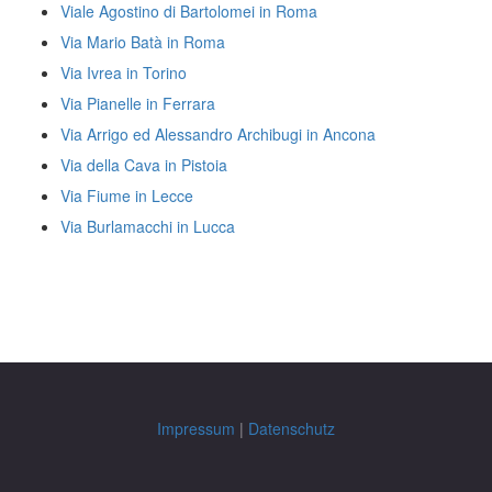
Viale Agostino di Bartolomei in Roma
Via Mario Batà in Roma
Via Ivrea in Torino
Via Pianelle in Ferrara
Via Arrigo ed Alessandro Archibugi in Ancona
Via della Cava in Pistoia
Via Fiume in Lecce
Via Burlamacchi in Lucca
Impressum
|
Datenschutz