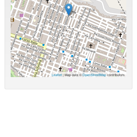
Leaflet
| Map data ©
OpenStreetMap
contributors