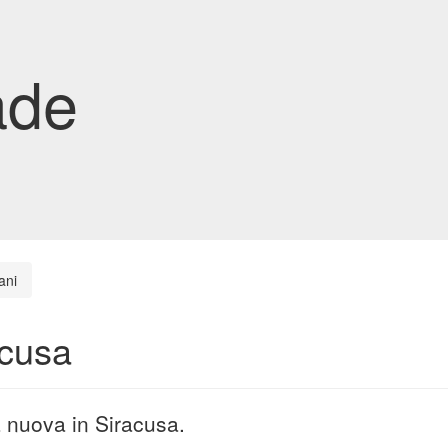
ade
ani
acusa
a nuova in Siracusa.