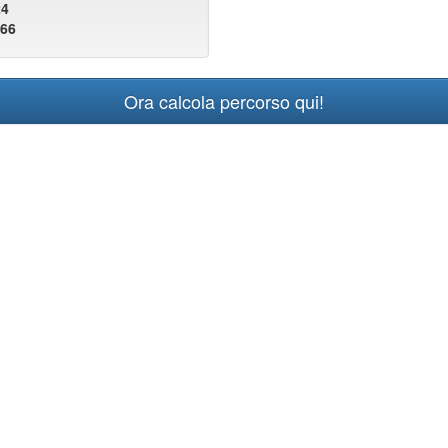
24
766
Ora calcola percorso qui!