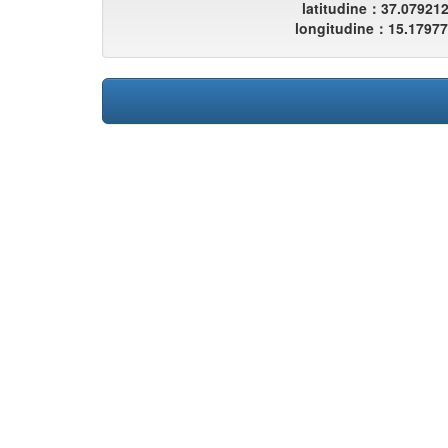
latitudine：37.07921
longitudine：15.1797