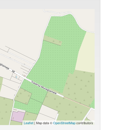
Leaflet
| Map data ©
OpenStreetMap
contributors