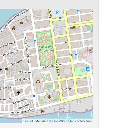
Leaflet
| Map data ©
OpenStreetMap
contributors