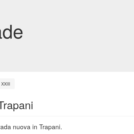
ade
 XXIII
 Trapani
trada nuova in Trapani.