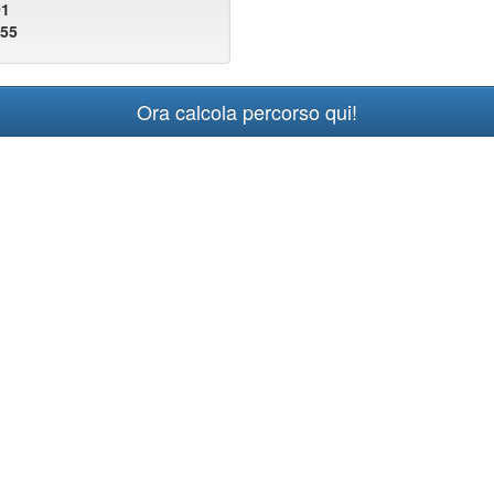
91
855
Ora calcola percorso qui!