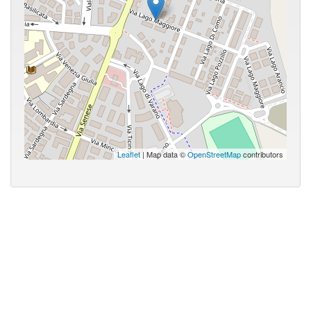
Leaflet
| Map data ©
OpenStreetMap
contributors