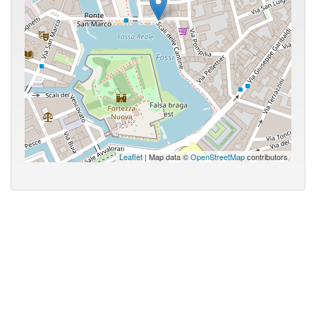
Leaflet
| Map data ©
OpenStreetMap
contributors