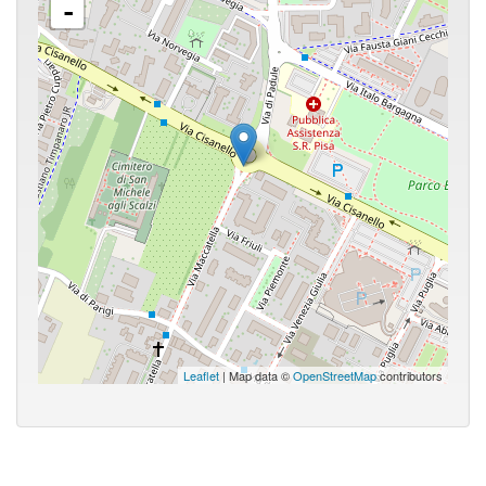
-
Leaflet
| Map data ©
OpenStreetMap
contributors