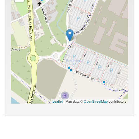
Leaflet
| Map data ©
OpenStreetMap
contributors