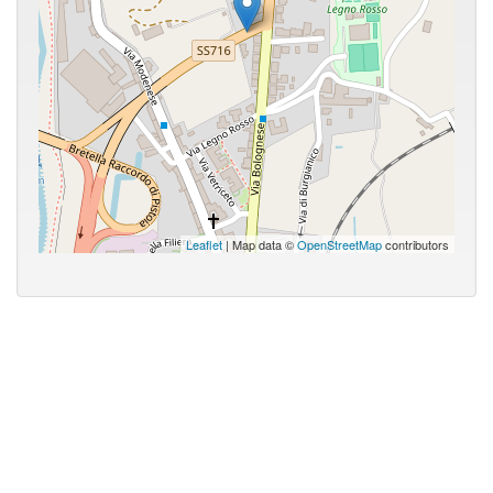
Leaflet
| Map data ©
OpenStreetMap
contributors