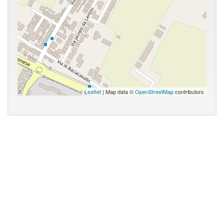
Leaflet
| Map data ©
OpenStreetMap
contributors