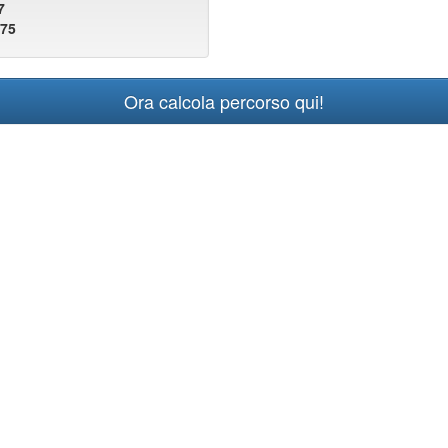
7
775
Ora calcola percorso qui!