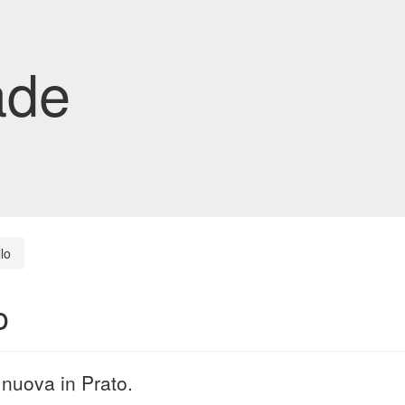
ade
lo
o
 nuova in Prato.