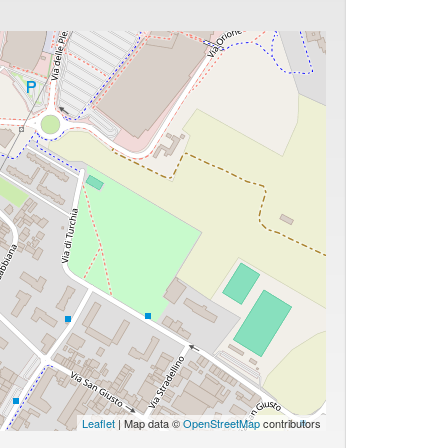
Leaflet
| Map data ©
OpenStreetMap
contributors