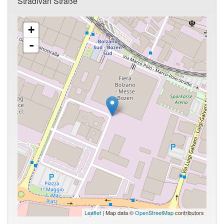
Stradivari Straße
+
-
Leaflet
| Map data ©
OpenStreetMap
contributors