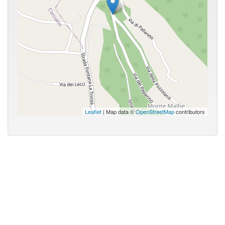
Leaflet
| Map data ©
OpenStreetMap
contributors