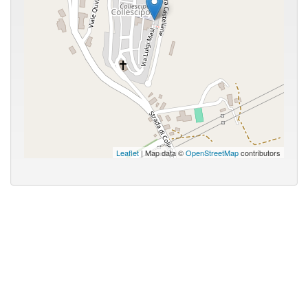
Leaflet
| Map data ©
OpenStreetMap
contributors