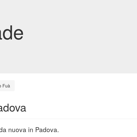
ade
o Fuà
adova
ada nuova in Padova.