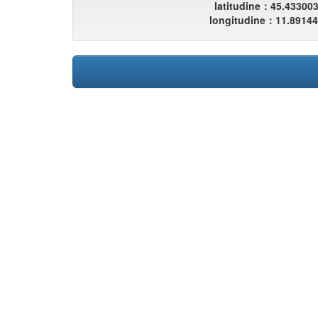
latitudine：45.43300
longitudine：11.8914