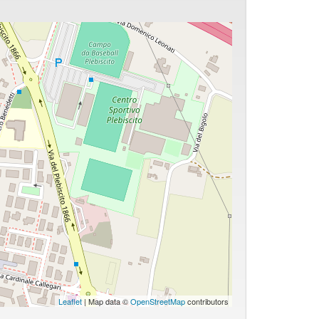
Leaflet
| Map data ©
OpenStreetMap
contributors