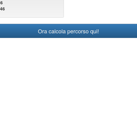
36
446
Ora calcola percorso qui!