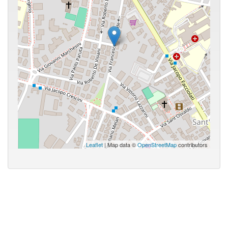
Leaflet
| Map data ©
OpenStreetMap
contributors