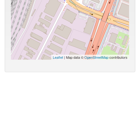
Leaflet
| Map data ©
OpenStreetMap
contributors