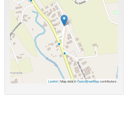
Leaflet
| Map data ©
OpenStreetMap
contributors