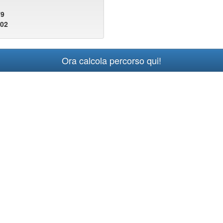
79
702
Ora calcola percorso qui!