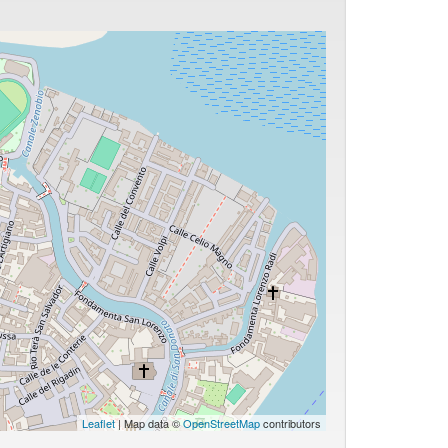
Leaflet
| Map data ©
OpenStreetMap
contributors